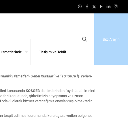
Bizi Arayın
Hizmetlerimiz
İletişim ve Teklif
manlık Hizmetleri- Genel Kurallar” ve “TS13078 İş Yerleri-
etleri konusunda
KOSGEB
desteklerinden faydalanabilmeleri
etleri konusunda, şirketimizin altyapısının ve uzman
teri odaklı olarak hizmet vereceğimiz onaylanmış olmaktadır.
un tespit edilmesi durumunda kuruluşlara verilen belge ise