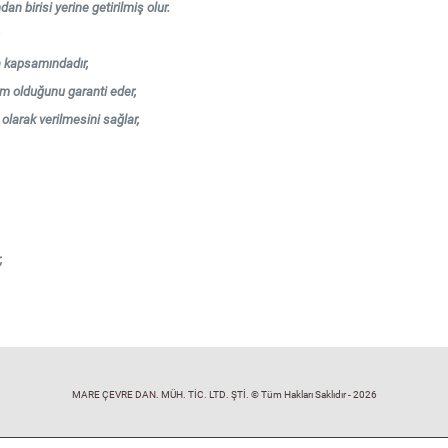
an birisi yerine getirilmiş olur.
,
ta kapsamındadır,
tam olduğunu garanti eder,
n olarak verilmesini sağlar,
,
MARE ÇEVRE DAN. MÜH. TİC. LTD. ŞTİ. © Tüm Hakları Saklıdır - 2026