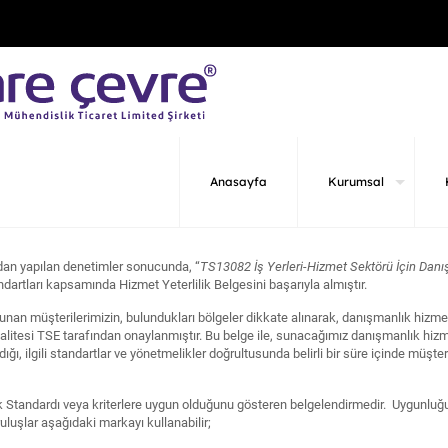
Anasayfa
Kurumsal
dan yapılan denetimler sonucunda, “
TS13082 İş Yerleri-Hizmet Sektörü İçin Danış
ndartları kapsamında Hizmet Yeterlilik Belgesini başarıyla almıştır.
lunan müşterilerimizin, bulundukları bölgeler dikkate alınarak, danışmanlık hizm
alitesi TSE tarafından onaylanmıştır. Bu belge ile, sunacağımız danışmanlık hizm
ığı, ilgili standartlar ve yönetmelikler doğrultusunda belirli bir süre içinde müş
ürk Standardı veya kriterlere uygun olduğunu gösteren belgelendirmedir. Uygunluğ
uluşlar aşağıdaki markayı kullanabilir;