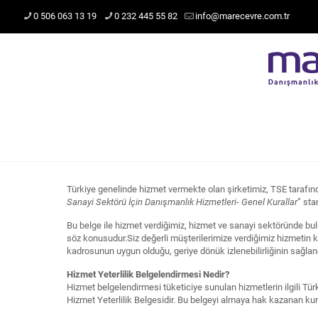
0 506 063 13 19
0 232 445 55 82
info@marecevre.com.tr
Türkiye genelinde hizmet vermekte olan şirketimiz, TSE tarafın
Sanayi Sektörü İçin Danışmanlık Hizmetleri- Genel Kurallar
” sta
Bu belge ile hizmet verdiğimiz, hizmet ve sanayi sektöründe bu
söz konusudur.Siz değerli müşterilerimize verdiğimiz hizmetin k
kadrosunun uygun olduğu, geriye dönük izlenebilirliğinin sağland
Hizmet Yeterlilik Belgelendirmesi Nedir?
Hizmet belgelendirmesi tüketiciye sunulan hizmetlerin ilgili T
Hizmet Yeterlilik Belgesidir. Bu belgeyi almaya hak kazanan kur