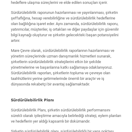
hedeflere ulaşma süreçlerini ve elde edilen sonuçları içerir.
Sürdürülebilirlik raporunun hazırlanması ve yayınlanması, şirketin
şeffaflığına, hesap verebilirliğine ve sürdürülebilirlik hedeflerine
olan bağlılığına işaret eder. Aynı zamanda, sürdürülebilirlik raporu,
yatırımcılar, müşteriler, iş ortakları ve diğer paydaşlar için güvenilir
bilgi kaynağı oluşturur ve şirketin gelecekteki başarı potansiyelini
artırır.
Mare Çevre olarak, sürdürülebilirlik raporlarının hazırlanması ve
yönetim süreçlerinde uzman danışmanlık hizmetleri sunarak,
şirketlerin sürdürülebilirlik stratejilerini etkin bir şekilde
yönetmelerine ve başarılarına katkı sağlamaya odaklanıyoruz.
Sürdürülebilirlik raporları, şirketlerin topluma ve çevreye olan
taahhütlerini yerine getirmelerinde önemli bir araçtır ve iş
dünyasında rekabetçi bir avantaj sağlamaktadır.
Sürdürülebilirlik Planı
Sürdürülebilirlik Planı, şirketin sürdürülebilirlik performansını
sürekli olarak iyileştirme amacıyla belirlediği strateji, eylem planları
ve hedeflerin yer aldığı kapsamlı bir dokümandır.
Şirketin sürdürülebilirlik planı, sürdürülebilirliği bir varış noktası