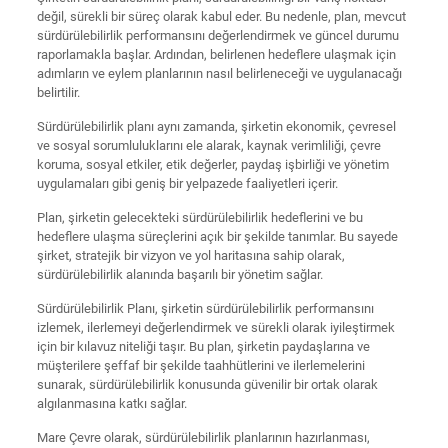
değil, sürekli bir süreç olarak kabul eder. Bu nedenle, plan, mevcut
sürdürülebilirlik performansını değerlendirmek ve güncel durumu
raporlamakla başlar. Ardından, belirlenen hedeflere ulaşmak için
adımların ve eylem planlarının nasıl belirleneceği ve uygulanacağı
belirtilir.
Sürdürülebilirlik planı aynı zamanda, şirketin ekonomik, çevresel
ve sosyal sorumluluklarını ele alarak, kaynak verimliliği, çevre
koruma, sosyal etkiler, etik değerler, paydaş işbirliği ve yönetim
uygulamaları gibi geniş bir yelpazede faaliyetleri içerir.
Plan, şirketin gelecekteki sürdürülebilirlik hedeflerini ve bu
hedeflere ulaşma süreçlerini açık bir şekilde tanımlar. Bu sayede
şirket, stratejik bir vizyon ve yol haritasına sahip olarak,
sürdürülebilirlik alanında başarılı bir yönetim sağlar.
Sürdürülebilirlik Planı, şirketin sürdürülebilirlik performansını
izlemek, ilerlemeyi değerlendirmek ve sürekli olarak iyileştirmek
için bir kılavuz niteliği taşır. Bu plan, şirketin paydaşlarına ve
müşterilere şeffaf bir şekilde taahhütlerini ve ilerlemelerini
sunarak, sürdürülebilirlik konusunda güvenilir bir ortak olarak
algılanmasına katkı sağlar.
Mare Çevre olarak, sürdürülebilirlik planlarının hazırlanması,