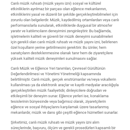
Canlı müzik ruhsatı (müzik yayını izni) sosyal ve kültürel
etkinliklerin ayrılmaz bir parçası olan eğlence mekanlarının,
etkinliklerini yasal ve düzenli bir şekilde gerçekleştirebilmeleri için
zorunlu olan belgelerdir. Müzik, kaydedilmiş ortamlardan veya canlı
performanslarla sunularak, etkinliklerde duygusal bir atmosfer
yaratır ve katılımcıların deneyimini zenginleştirir. Bu bağlamda,
işletmelerin kaliteli ve güvenli bir müzik deneyimi sunabilmeleri
için gerekli olan canlı müzik ruhsatı ve müzik yayını izni, belirlenen
özel koşulların yerine getirilmesini gerektirir. Bu izinler, hem
sanatçıların desteklenmesine olanak tanır hem de ziyaretçilere
yüksek kaliteli müzik deneyimleri sunulmasını sağlar.
Canlı Müzik ve Eğlence Yeri tanımları, Çevresel Gürültünün
Değerlendirilmesi ve Yönetimi Yönetmeliği kapsamında
belirtilmiştir. Canlı müzik, gerçek enstrümanlar ve/veya vokallerin
kullanılması ya da elektronik araçlar ve kayıtlı medyalar aracılığıyla
gerçekleştirilen müzik faaliyetidir, dinleyicilere doğrudan ve
etkileşimli bir deneyim sunar. Eğlence yerleri ise, konaklama
tesislerinin bünyesinde veya bağımsız olarak, ziyaretçilerin
eğlence ve sosyal ihtiyaçlarını karşılamak üzere tasarlanmış
mekanlardır, müzik ve dans gibi çeşitli eğlence hizmetleri sunarlar.
Şirketimiz, canlı müzik ruhsatı ve müzik yayını izni alım
süreçlerinde, başvuru, ölçüm ve gerekli prosedürleri kapsamlı bir