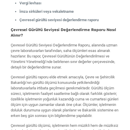
Vergi levhası
İmza sirküleri veya vekaletname
Çevresel gürültü seviyesi değerlendirme raporu
Çevresel Gürültü Seviyesi Değerlendirme Raporu Nasıl
Alınır?
Çevresel Gürültü Seviyesi Değerlendirme Raporu, alanında uzman
çevre laboratuvarları tarafından, saha ölçümleri esas alınarak
hazırlanır. Bu rapor, Çevresel Gürültünün Değerlendirilmesi ve
Yönetimi Yönetmeliği’nde belirlenen sınır değerler çerçevesinde,
detaylı bir değerlendirme sunar.
Çevresel gürültü raporu elde etmek amacıyla, Çevre ve Şehircilik
Bakanlığı’nın gürültü ölçümü konusunda yetkilendirdiği
laboratuvarlarla irtibata geçilmesi gerekmektedir. Gürültü ölçüm
süreci, işletmenin faaliyet saatlerine bağlı olarak farklılık gösterir;
özellikle işletmenin yoğunluk kazandığı cuma ve cumartesi günleri
ölçüm için uygun zamanlar olarak öne çıkar. Ölçümler, işletmenin
doluluk durumuna uygun olarak planlanır ve Bakanlık sistemine en
erken beş gün sonrası için bilgilendirme yapılabilir.
Çevresel gürültü ölçümü, işletmenin hem müzikli hem de müziksiz