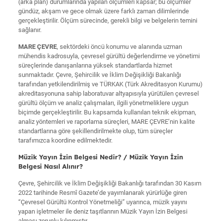
(arka plan) durumlarında yapılan ölçümleri kapsar; bu ölçümler
gündüz, akşam ve gece olmak üzere farklı zaman dilimlerinde
gerçekleştirilir. Ölçüm sürecinde, gerekli bilgi ve belgelerin temini
sağlanır.
MARE ÇEVRE
, sektördeki öncü konumu ve alanında uzman
mühendis kadrosuyla, çevresel gürültü değerlendirme ve yönetimi
süreçlerinde danışanlarına yüksek standartlarda hizmet
sunmaktadır. Çevre, Şehircilik ve İklim Değişikliği Bakanlığı
tarafından yetkilendirilmiş ve TÜRKAK (Türk Akreditasyon Kurumu)
akreditasyonuna sahip laboratuvar altyapısıyla yürütülen çevresel
gürültü ölçüm ve analiz çalışmaları, ilgili yönetmeliklere uygun
biçimde gerçekleştirilir. Bu kapsamda kullanılan teknik ekipman,
analiz yöntemleri ve raporlama süreçleri, MARE ÇEVRE’nin kalite
standartlarına göre şekillendirilmekte olup, tüm süreçler
tarafımızca koordine edilmektedir.
Müzik Yayın İzin Belgesi Nedir? / Müzik Yayın İzin
Belgesi Nasıl Alınır?
Çevre, Şehircilik ve İklim Değişikliği Bakanlığı tarafından 30 Kasım
2022 tarihinde Resmî Gazete’de yayımlanarak yürürlüğe giren
“Çevresel Gürültü Kontrol Yönetmeliği” uyarınca, müzik yayını
yapan işletmeler ile deniz taşıtlarının Müzik Yayın İzin Belgesi
alması zorunlu kılınmıştır.