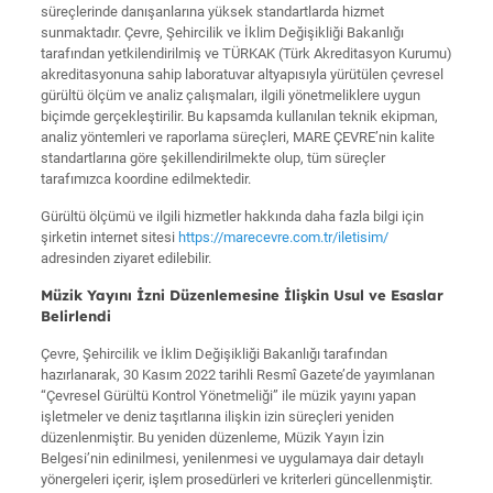
süreçlerinde danışanlarına yüksek standartlarda hizmet
sunmaktadır. Çevre, Şehircilik ve İklim Değişikliği Bakanlığı
tarafından yetkilendirilmiş ve TÜRKAK (Türk Akreditasyon Kurumu)
akreditasyonuna sahip laboratuvar altyapısıyla yürütülen çevresel
gürültü ölçüm ve analiz çalışmaları, ilgili yönetmeliklere uygun
biçimde gerçekleştirilir. Bu kapsamda kullanılan teknik ekipman,
analiz yöntemleri ve raporlama süreçleri, MARE ÇEVRE’nin kalite
standartlarına göre şekillendirilmekte olup, tüm süreçler
tarafımızca koordine edilmektedir.
Gürültü ölçümü ve ilgili hizmetler hakkında daha fazla bilgi için
şirketin internet sitesi
https://marecevre.com.tr/iletisim/
adresinden ziyaret edilebilir.
Müzik Yayını İzni Düzenlemesine İlişkin Usul ve Esaslar
Belirlendi
Çevre, Şehircilik ve İklim Değişikliği Bakanlığı tarafından
hazırlanarak, 30 Kasım 2022 tarihli Resmî Gazete’de yayımlanan
“Çevresel Gürültü Kontrol Yönetmeliği” ile müzik yayını yapan
işletmeler ve deniz taşıtlarına ilişkin izin süreçleri yeniden
düzenlenmiştir. Bu yeniden düzenleme, Müzik Yayın İzin
Belgesi’nin edinilmesi, yenilenmesi ve uygulamaya dair detaylı
yönergeleri içerir, işlem prosedürleri ve kriterleri güncellenmiştir.