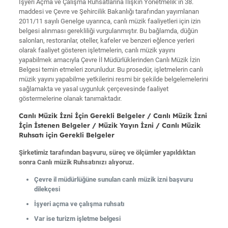
İşyeri Açma ve Çalışma Ruhsatlarına İlişkin Yönetmelik’in 38.
maddesi ve Çevre ve Şehircilik Bakanlığı tarafından yayımlanan
2011/11 sayılı Genelge uyarınca, canlı müzik faaliyetleri için izin
belgesi alınması gerekliliği vurgulanmıştır. Bu bağlamda, düğün
salonları, restoranlar, oteller, kafeler ve benzeri eğlence yerleri
olarak faaliyet gösteren işletmelerin, canlı müzik yayını
yapabilmek amacıyla Çevre İl Müdürlüklerinden Canlı Müzik İzin
Belgesi temin etmeleri zorunludur. Bu prosedür, işletmelerin canlı
müzik yayını yapabilme yetkilerini resmi bir şekilde belgelemelerini
sağlamakta ve yasal uygunluk çerçevesinde faaliyet
göstermelerine olanak tanımaktadır.
Canlı Müzik İzni İçin Gerekli Belgeler / Canlı Müzik İzni
İçin İstenen Belgeler / Müzik Yayın İzni / Canlı Müzik
Ruhsatı için Gerekli Belgeler
Şirketimiz tarafından başvuru, süreç ve ölçümler yapıldıktan
sonra Canlı müzik Ruhsatınızı alıyoruz.
Çevre il müdürlüğüne sunulan canlı müzik izni başvuru
dilekçesi
İşyeri açma ve çalışma ruhsatı
Var ise turizm işletme belgesi