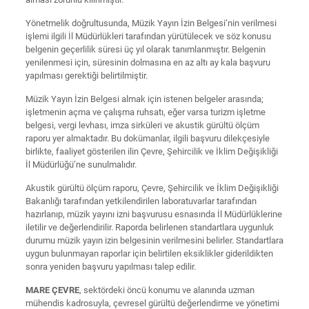
Yönetmelik doğrultusunda, Müzik Yayın İzin Belgesi’nin verilmesi
işlemi ilgili İl Müdürlükleri tarafından yürütülecek ve söz konusu
belgenin geçerlilik süresi üç yıl olarak tanımlanmıştır. Belgenin
yenilenmesi için, süresinin dolmasına en az altı ay kala başvuru
yapılması gerektiği belirtilmiştir.
Müzik Yayın İzin Belgesi almak için istenen belgeler arasında;
işletmenin açma ve çalışma ruhsatı, eğer varsa turizm işletme
belgesi, vergi levhası, imza sirküleri ve akustik gürültü ölçüm
raporu yer almaktadır. Bu dokümanlar, ilgili başvuru dilekçesiyle
birlikte, faaliyet gösterilen ilin Çevre, Şehircilik ve İklim Değişikliği
İl Müdürlüğü’ne sunulmalıdır.
Akustik gürültü ölçüm raporu, Çevre, Şehircilik ve İklim Değişikliği
Bakanlığı tarafından yetkilendirilen laboratuvarlar tarafından
hazırlanıp, müzik yayını izni başvurusu esnasında İl Müdürlüklerine
iletilir ve değerlendirilir. Raporda belirlenen standartlara uygunluk
durumu müzik yayın izin belgesinin verilmesini belirler. Standartlara
uygun bulunmayan raporlar için belirtilen eksiklikler giderildikten
sonra yeniden başvuru yapılması talep edilir.
MARE ÇEVRE
, sektördeki öncü konumu ve alanında uzman
mühendis kadrosuyla, çevresel gürültü değerlendirme ve yönetimi