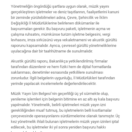
Yönetmeliğin öngördüğü şartlara uygun olarak, müzik yayını
gerçekleştiren işletmeler ve deniz taşıtlarının, faaliyetlerini kanuni
bir zeminde yürütebilmeleri adına, Çevre, Şehircilik ve İklim
Değişikliği İl Müdürlüklerine belirlenen dökümanlar ile
başvurmaları gerekir. Bu başvuru paketi, işletmenin açma ve
çalışma ruhsatını, mümkünse turizm işletme belgesini, vergi
levhasını, imza sirküsünü veya vekaletnameni ve akustik gürültü
raporunu kapsamalıdır. Ayrıca, çevresel gürültü yönetmeliklerine
uyulacağına dair bir taahhütname de sunulmalıdır.
Akustik gürültü raporu, Bakanlıkça yetkilendirilmiş firmalar
tarafından düzenlenir ve hem fiziki hem de dijital formatlarda
saklanması, denetimler esnasında yetkililere sunulması
zorunludur. İlgili belgelerin uygunluğu, İl Müdürlükleri tarafından
yerinde yapılacak incelemelerle değerlendirilecektir.
Müzik Yayın İzin Belgesi’nin geçerliliği üç yıl sürmekte olup,
yenileme işlemleri için belgenin bitimine en az altı ay kala başvuru
yapılmalıdır. Yönetmelik, belirli işletmeleri müzik yayın izni
gerekliliğinden muaf tutmuş, bu işletmelerin belli kısıtlamalar
çerçevesinde operasyonlarını sürdürmelerine olanak tanımıştır. Üç
kez yönetmelik ihlali bulunan işletmelerin müzik yayın izinleri iptal
edilecek, bu işletmeler iki yıl sonra yeniden başvuru hakkı